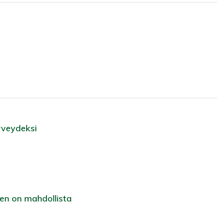
rveydeksi
n on mahdollista