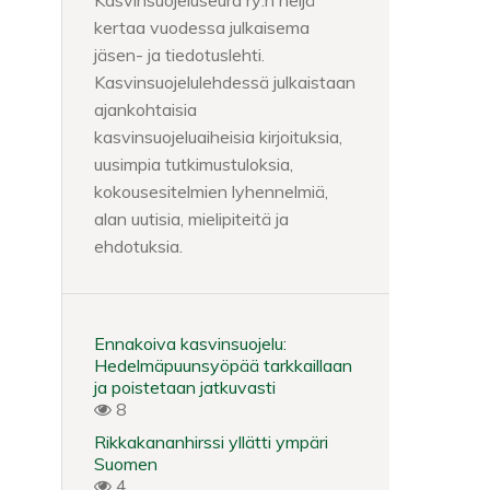
Kasvinsuojeluseura ry:n neljä
kertaa vuodessa julkaisema
jäsen- ja tiedotuslehti.
Kasvinsuojelulehdessä julkaistaan
ajankohtaisia
kasvinsuojeluaiheisia kirjoituksia,
uusimpia tutkimustuloksia,
kokousesitelmien lyhennelmiä,
alan uutisia, mielipiteitä ja
ehdotuksia.
Ennakoiva kasvinsuojelu:
Hedelmäpuunsyöpää tarkkaillaan
ja poistetaan jatkuvasti
8
Rikkakananhirssi yllätti ympäri
Suomen
4