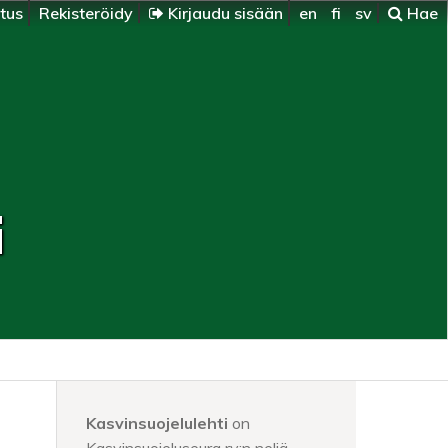
itus
Rekisteröidy
Kirjaudu sisään
en
fi
sv
Hae
i
Kasvinsuojelulehti
on