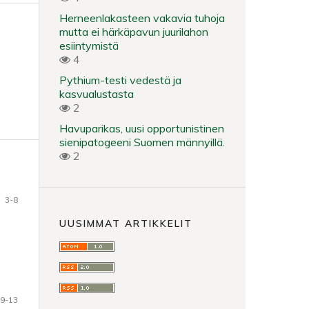
Herneenlakasteen vakavia tuhoja
mutta ei härkäpavun juurilahon
esiintymistä
4
Pythium-testi vedestä ja
kasvualustasta
2
Havuparikas, uusi opportunistinen
sienipatogeeni Suomen männyillä.
2
3-8
UUSIMMAT ARTIKKELIT
9-13