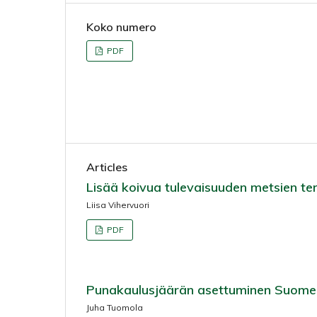
Koko numero
PDF
Articles
Lisää koivua tulevaisuuden metsien te
Liisa Vihervuori
PDF
Punakaulusjäärän asettuminen Suomee
Juha Tuomola