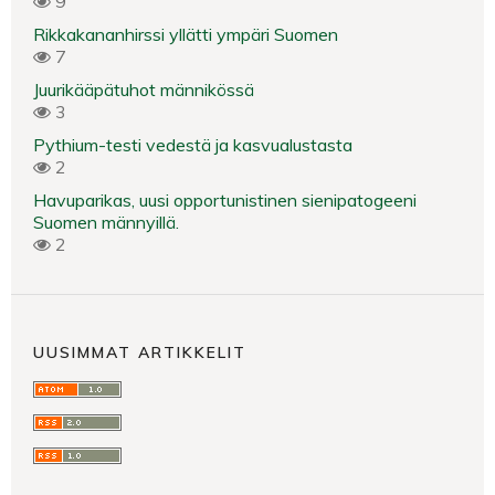
9
Rikkakananhirssi yllätti ympäri Suomen
7
Juurikääpätuhot männikössä
3
Pythium-testi vedestä ja kasvualustasta
2
Havuparikas, uusi opportunistinen sienipatogeeni
Suomen männyillä.
2
UUSIMMAT ARTIKKELIT