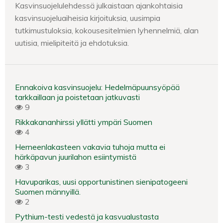
Kasvinsuojelulehdessä julkaistaan ajankohtaisia
kasvinsuojeluaiheisia kirjoituksia, uusimpia
tutkimustuloksia, kokousesitelmien lyhennelmiä, alan
uutisia, mielipiteitä ja ehdotuksia.
Ennakoiva kasvinsuojelu: Hedelmäpuunsyöpää
tarkkaillaan ja poistetaan jatkuvasti
9
Rikkakananhirssi yllätti ympäri Suomen
4
Herneenlakasteen vakavia tuhoja mutta ei
härkäpavun juurilahon esiintymistä
3
Havuparikas, uusi opportunistinen sienipatogeeni
Suomen männyillä.
2
Pythium-testi vedestä ja kasvualustasta