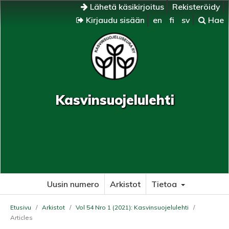
Lähetä käsikirjoitus
Rekisteröidy
Kirjaudu sisään
en
fi
sv
Hae
Kasvinsuojelulehti
Uusin numero
Arkistot
Tietoa
Etusivu
/
Arkistot
/
Vol 54 Nro 1 (2021): Kasvinsuojelulehti
/
Articles