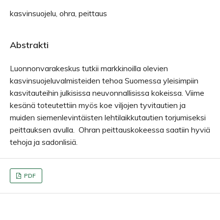
kasvinsuojelu, ohra, peittaus
Abstrakti
Luonnonvarakeskus tutkii markkinoilla olevien
kasvinsuojeluvalmisteiden tehoa Suomessa yleisimpiin
kasvitauteihin julkisissa neuvonnallisissa kokeissa. Viime
kesänä toteutettiin myös koe viljojen tyvitautien ja
muiden siemenlevintäisten lehtilaikkutautien torjumiseksi
peittauksen avulla. Ohran peittauskokeessa saatiin hyviä
tehoja ja sadonlisiä.
PDF