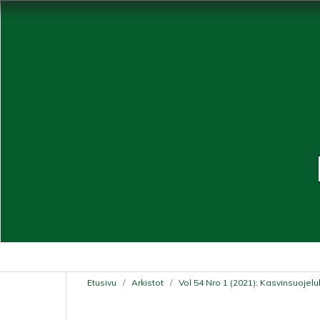
Etusivu
/
Arkistot
/
Vol 54 Nro 1 (2021): Kasvinsuojelu