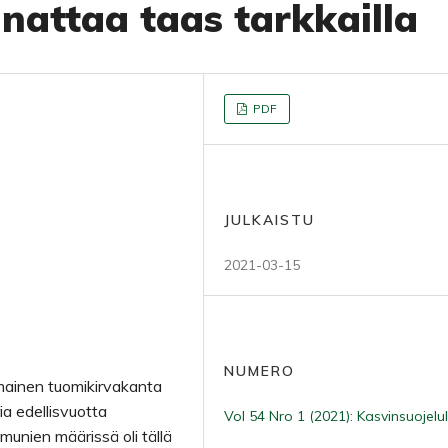
nattaa taas tarkkailla
PDF
JULKAISTU
2021-03-15
NUMERO
ainen tuomikirvakanta
ia edellisvuotta
Vol 54 Nro 1 (2021): Kasvinsuojelul
munien määrissä oli tällä