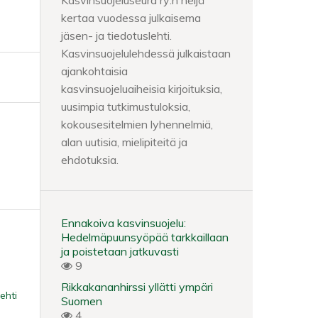
Kasvinsuojeluseura ry:n neljä
kertaa vuodessa julkaisema
jäsen- ja tiedotuslehti.
Kasvinsuojelulehdessä julkaistaan
ajankohtaisia
kasvinsuojeluaiheisia kirjoituksia,
uusimpia tutkimustuloksia,
kokousesitelmien lyhennelmiä,
alan uutisia, mielipiteitä ja
ehdotuksia.
Ennakoiva kasvinsuojelu:
Hedelmäpuunsyöpää tarkkaillaan
ja poistetaan jatkuvasti
9
Rikkakananhirssi yllätti ympäri
ehti
Suomen
4