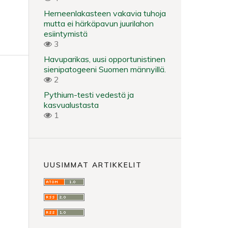
Herneenlakasteen vakavia tuhoja
mutta ei härkäpavun juurilahon
esiintymistä
3
Havuparikas, uusi opportunistinen
sienipatogeeni Suomen männyillä.
2
Pythium-testi vedestä ja
kasvualustasta
1
UUSIMMAT ARTIKKELIT