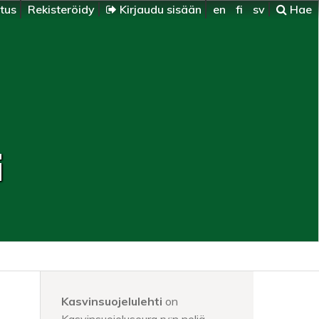
itus
Rekisteröidy
Kirjaudu sisään
en
fi
sv
Hae
i
Kasvinsuojelulehti
on