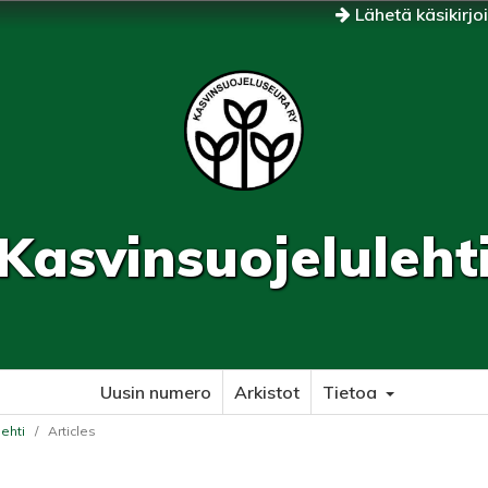
Lähetä käsikirjo
Kasvinsuojeluleht
Uusin numero
Arkistot
Tietoa
lehti
/
Articles