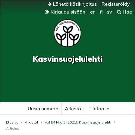
Lähetä käsikirjoitus
Rekisteröidy
Kirjaudu sisään
en
fi
sv
Hae
Kasvinsuojelulehti
Uusin numero
Arkistot
Tietoa
Etusivu
/
Arkistot
/
Vol 54 Nro 3 (2021): Kasvinsuojelulehti
/
Articles