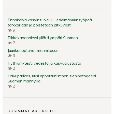
Ennakoiva kasvinsuojelu: Hedelmäpuunsyöpää
tarkkaillaan ja poistetaan jatkuvasti
9
Rikkakananhirssi yllätti ympäri Suomen
7
Juurikääpätuhot männikössä
3
Pythium-testi vedestä ja kasvualustasta
2
Havuparikas, uusi opportunistinen sienipatogeeni
Suomen männyillä.
2
UUSIMMAT ARTIKKELIT