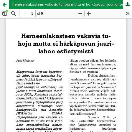
Herneenlakasteen vakavia tuhoja mutta ei härkäpavun juurilahon esiintymistä
Palvelua ylläpitää
Tieteellisten seurain valtuuskunta
.