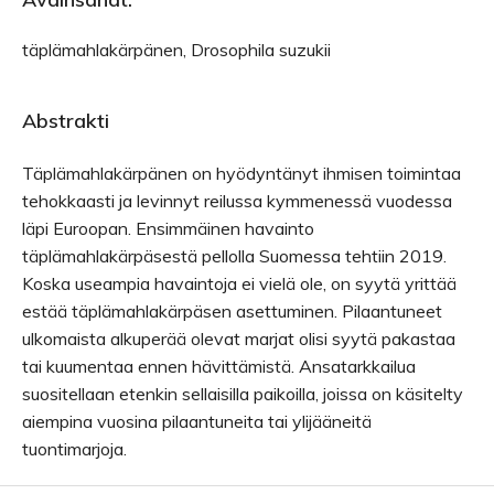
täplämahlakärpänen, Drosophila suzukii
Abstrakti
Täplämahlakärpänen on hyödyntänyt ihmisen toimintaa
tehokkaasti ja levinnyt reilussa kymmenessä vuodessa
läpi Euroopan. Ensimmäinen havainto
täplämahlakärpäsestä pellolla Suomessa tehtiin 2019.
Koska useampia havaintoja ei vielä ole, on syytä yrittää
estää täplämahlakärpäsen asettuminen. Pilaantuneet
ulkomaista alkuperää olevat marjat olisi syytä pakastaa
tai kuumentaa ennen hävittämistä. Ansatarkkailua
suositellaan etenkin sellaisilla paikoilla, joissa on käsitelty
aiempina vuosina pilaantuneita tai ylijääneitä
tuontimarjoja.