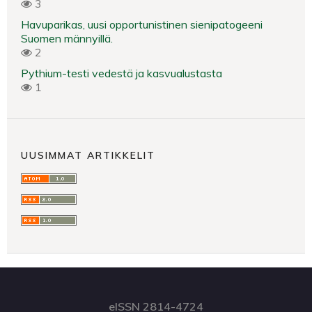
3
Havuparikas, uusi opportunistinen sienipatogeeni
Suomen männyillä.
2
Pythium-testi vedestä ja kasvualustasta
1
UUSIMMAT ARTIKKELIT
eISSN 2814-4724