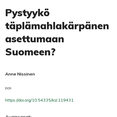
Pystyykö
täplämahlakärpänen
asettumaan
Suomeen?
Anne Nissinen
DOI:
https://doi.org/10.54335/ksl.119431
Avainsanat: