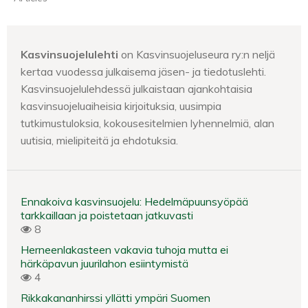
Kasvinsuojelulehti
on Kasvinsuojeluseura ry:n neljä
kertaa vuodessa julkaisema jäsen- ja tiedotuslehti.
Kasvinsuojelulehdessä julkaistaan ajankohtaisia
kasvinsuojeluaiheisia kirjoituksia, uusimpia
tutkimustuloksia, kokousesitelmien lyhennelmiä, alan
uutisia, mielipiteitä ja ehdotuksia.
Ennakoiva kasvinsuojelu: Hedelmäpuunsyöpää
tarkkaillaan ja poistetaan jatkuvasti
8
Herneenlakasteen vakavia tuhoja mutta ei
härkäpavun juurilahon esiintymistä
4
Rikkakananhirssi yllätti ympäri Suomen