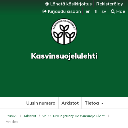
Lähetä käsikirjoitus
Rekisteröidy
Kirjaudu sisään
en
fi
sv
Hae
Kasvinsuojelulehti
Uusin numero
Arkistot
Tietoa
Etusivu
/
Arkistot
/
Vol 55 Nro 2 (2022): Kasvinsuojelulehti
/
Articles