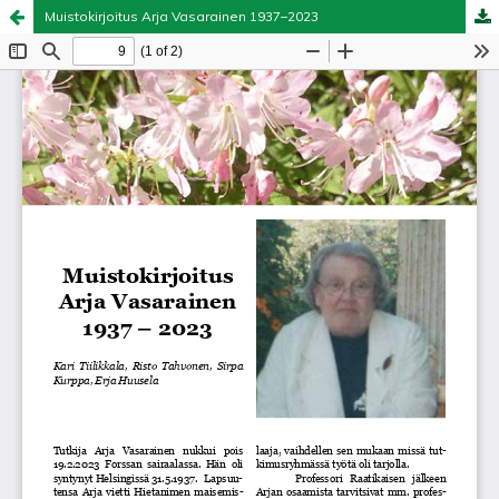
Muistokirjoitus Arja Vasarainen 1937–2023
Palvelua ylläpitää
Tieteellisten seurain valtuuskunta
.