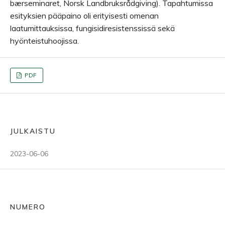
bærseminaret, Norsk Landbruksrådgiving). Tapahtumissa
esityksien pääpaino oli erityisesti omenan
laatumittauksissa, fungisidiresistenssissä sekä
hyönteistuhoojissa.
PDF
JULKAISTU
2023-06-06
NUMERO