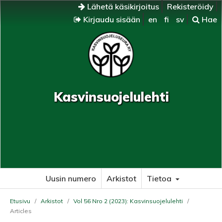
Lähetä käsikirjoitus
Rekisteröidy
Kirjaudu sisään
en
fi
sv
Hae
Kasvinsuojelulehti
Uusin numero
Arkistot
Tietoa
Etusivu
/
Arkistot
/
Vol 56 Nro 2 (2023): Kasvinsuojelulehti
/
Articles