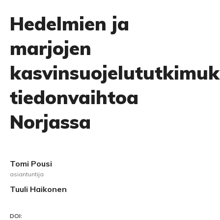
Hedelmien ja
marjojen
kasvinsuojelututkimu
tiedonvaihtoa
Norjassa
Tomi Pousi
asiantuntija
Tuuli Haikonen
DOI: