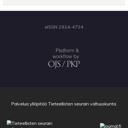
eISSN 2814-4724
Palvelua ylläpitää
Tieteellisten seurain valtuuskunta
.