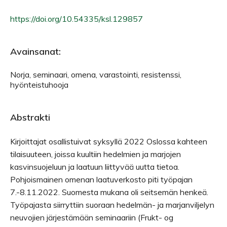
https://doi.org/10.54335/ksl.129857
Avainsanat:
Norja, seminaari, omena, varastointi, resistenssi,
hyönteistuhooja
Abstrakti
Kirjoittajat osallistuivat syksyllä 2022 Oslossa kahteen
tilaisuuteen, joissa kuultiin hedelmien ja marjojen
kasvinsuojeluun ja laatuun liittyvää uutta tietoa.
Pohjoismainen omenan laatuverkosto piti työpajan
7.-8.11.2022. Suomesta mukana oli seitsemän henkeä.
Työpajasta siirryttiin suoraan hedelmän- ja marjanviljelyn
neuvojien järjestämään seminaariin (Frukt- og