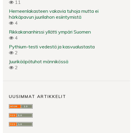
11
Herneenlakasteen vakavia tuhoja mutta ei
härkäpavun juurilahon esiintymistä
4
Rikkakananhirssi yllätti ympäri Suomen
4
Pythium-testi vedestä ja kasvualustasta
2
Juurikääpätuhot männikössä
2
UUSIMMAT ARTIKKELIT