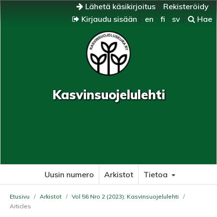
Lähetä käsikirjoitus
Rekisteröidy
Kirjaudu sisään
en
fi
sv
Hae
Kasvinsuojelulehti
Uusin numero
Arkistot
Tietoa
Etusivu
/
Arkistot
/
Vol 56 Nro 2 (2023): Kasvinsuojelulehti
/
Articles