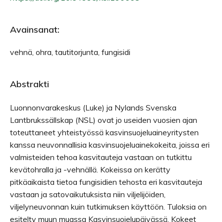
Avainsanat:
vehnä, ohra, tautitorjunta, fungisidi
Abstrakti
Luonnonvarakeskus (Luke) ja Nylands Svenska
Lantbrukssällskap (NSL) ovat jo useiden vuosien ajan
toteuttaneet yhteistyössä kasvinsuojeluaineyritysten
kanssa neuvonnallisia kasvinsuojeluainekokeita, joissa eri
valmisteiden tehoa kasvitauteja vastaan on tutkittu
kevätohralla ja -vehnällä. Kokeissa on kerätty
pitkäaikaista tietoa fungisidien tehosta eri kasvitauteja
vastaan ja satovaikutuksista niin viljelijöiden,
viljelyneuvonnan kuin tutkimuksen käyttöön. Tuloksia on
esitelty muun muassa Kasvinsuojelupäivässä. Kokeet