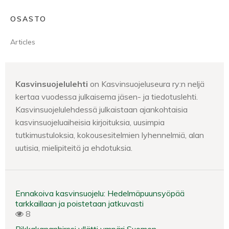
OSASTO
Articles
Kasvinsuojelulehti
on Kasvinsuojeluseura ry:n neljä
kertaa vuodessa julkaisema jäsen- ja tiedotuslehti.
Kasvinsuojelulehdessä julkaistaan ajankohtaisia
kasvinsuojeluaiheisia kirjoituksia, uusimpia
tutkimustuloksia, kokousesitelmien lyhennelmiä, alan
uutisia, mielipiteitä ja ehdotuksia.
Ennakoiva kasvinsuojelu: Hedelmäpuunsyöpää
tarkkaillaan ja poistetaan jatkuvasti
8