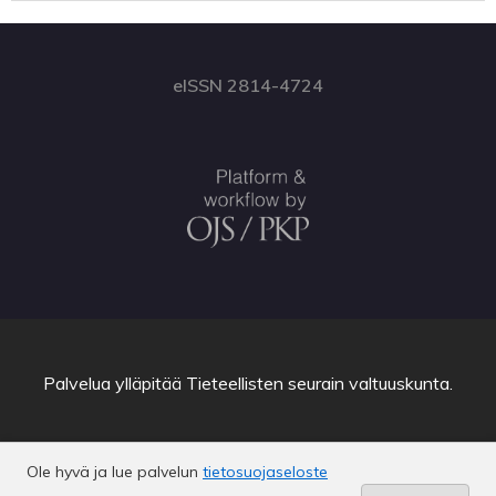
eISSN 2814-4724
Palvelua ylläpitää
Tieteellisten seurain valtuuskunta
.
Ole hyvä ja lue palvelun
tietosuojaseloste