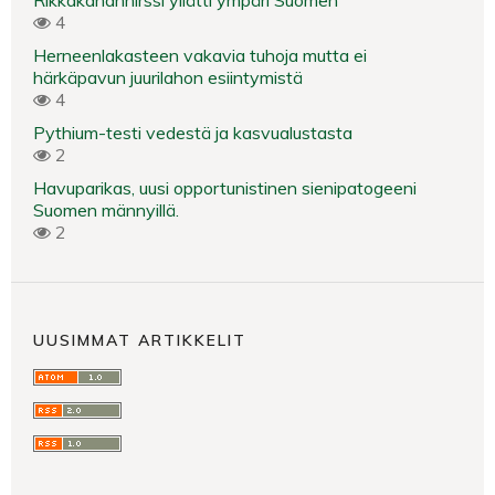
Rikkakananhirssi yllätti ympäri Suomen
4
Herneenlakasteen vakavia tuhoja mutta ei
härkäpavun juurilahon esiintymistä
4
Pythium-testi vedestä ja kasvualustasta
2
Havuparikas, uusi opportunistinen sienipatogeeni
Suomen männyillä.
2
UUSIMMAT ARTIKKELIT