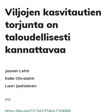
Viljojen kasvitautien
torjunta on
taloudellisesti
kannattavaa
Jasmin Lehti
Kalle Ohralahti
Lauri Jauhiainen
DOI:
https://doi.org/10.54335/ksl.130668