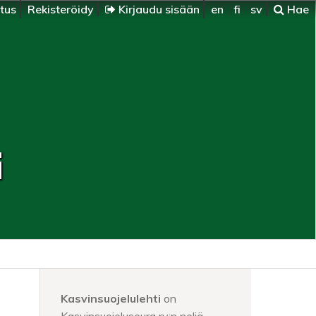
itus
Rekisteröidy
Kirjaudu sisään
en
fi
sv
Hae
i
Kasvinsuojelulehti
on