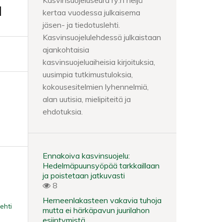
Kasvinsuojeluseura ry:n neljä
a
kertaa vuodessa julkaisema
jäsen- ja tiedotuslehti.
Kasvinsuojelulehdessä julkaistaan
ajankohtaisia
kasvinsuojeluaiheisia kirjoituksia,
uusimpia tutkimustuloksia,
kokousesitelmien lyhennelmiä,
alan uutisia, mielipiteitä ja
ehdotuksia.
Ennakoiva kasvinsuojelu:
Hedelmäpuunsyöpää tarkkaillaan
ja poistetaan jatkuvasti
8
Herneenlakasteen vakavia tuhoja
ehti
mutta ei härkäpavun juurilahon
esiintymistä