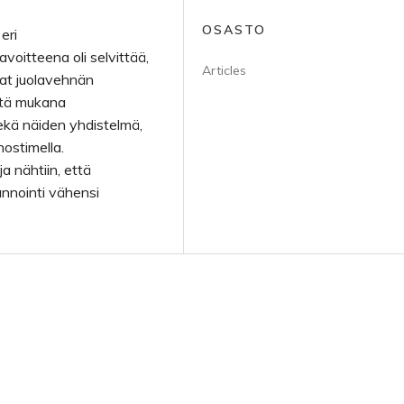
OSASTO
eri
voitteena oli selvittää,
Articles
at juolavehnän
stä mukana
ekä näiden yhdistelmä,
nostimella.
 nähtiin, että
nnointi vähensi