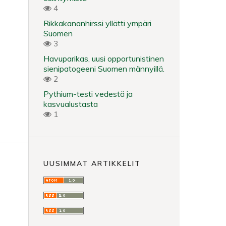
4
Rikkakananhirssi yllätti ympäri
Suomen
3
Havuparikas, uusi opportunistinen
sienipatogeeni Suomen männyillä.
2
Pythium-testi vedestä ja
kasvualustasta
1
UUSIMMAT ARTIKKELIT