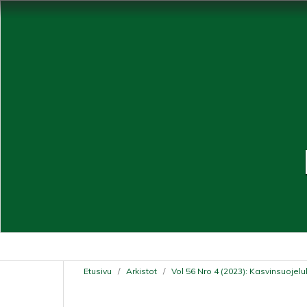
Etusivu
/
Arkistot
/
Vol 56 Nro 4 (2023): Kasvinsuojelu