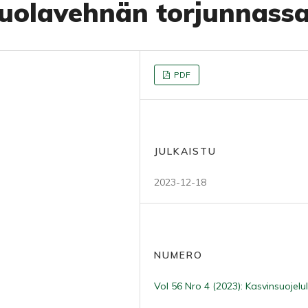
olavehnän torjunnass
PDF
JULKAISTU
2023-12-18
NUMERO
Vol 56 Nro 4 (2023): Kasvinsuojelul