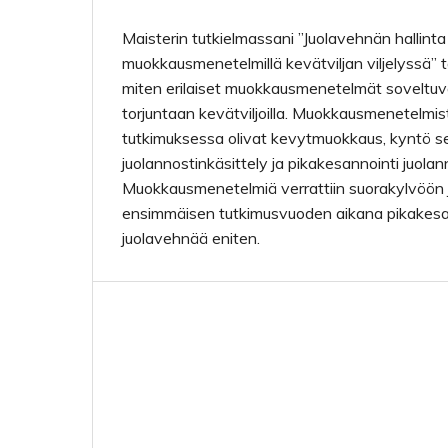
Maisterin tutkielmassani ”Juolavehnän hallinta 
muokkausmenetelmillä kevätviljan viljelyssä” ta
miten erilaiset muokkausmenetelmät soveltuv
torjuntaan kevätviljoilla. Muokkausmenetelmi
tutkimuksessa olivat kevytmuokkaus, kyntö s
juolannostinkäsittely ja pikakesannointi juolan
Muokkausmenetelmiä verrattiin suorakylvöön ja
ensimmäisen tutkimusvuoden aikana pikakesa
juolavehnää eniten.