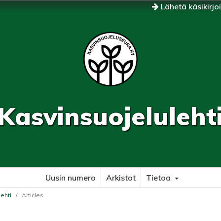
Lähetä käsikirjo
Kasvinsuojeluleht
Uusin numero
Arkistot
Tietoa
lehti
/
Articles