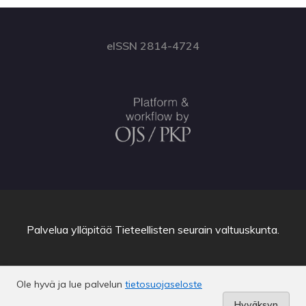
eISSN 2814-4724
Palvelua ylläpitää
Tieteellisten seurain valtuuskunta
.
Ole hyvä ja lue palvelun
tietosuojaseloste
Hyväksyn