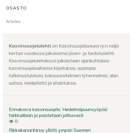
OSASTO
Articles
Kasvinsuojelulehti
on Kasvinsuojeluseura ry:n neljä
kertaa vuodessa julkaisema jäsen- ja tiedotuslehti.
Kasvinsuojelulehdessä julkaistaan ajankohtaisia
kasvinsuojeluaiheisia kirjoituksia, uusimpia
tutkimustuloksia, kokousesitelmien lyhennelmiä, alan
uutisia, mielipiteitä ja ehdotuksia.
Ennakoiva kasvinsuojelu: Hedelmäpuunsyöpää
tarkkaillaan ja poistetaan jatkuvasti
8
Rikkakananhirssi yllätti ympäri Suomen