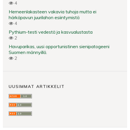
4
Herneenlakasteen vakavia tuhoja mutta ei
härkäpavun juurilahon esiintymistä
4
Pythium-testi vedestä ja kasvualustasta
2
Havuparikas, uusi opportunistinen sienipatogeeni
Suomen männyillä.
2
UUSIMMAT ARTIKKELIT