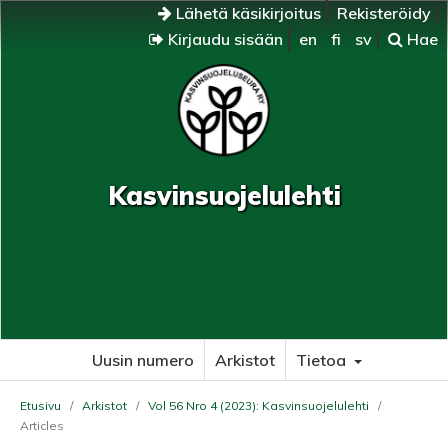
Lähetä käsikirjoitus
Rekisteröidy
Kirjaudu sisään
en
fi
sv
Hae
Kasvinsuojelulehti
Uusin numero
Arkistot
Tietoa
Etusivu
/
Arkistot
/
Vol 56 Nro 4 (2023): Kasvinsuojelulehti
/
Articles