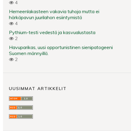
4
Herneenlakasteen vakavia tuhoja mutta ei
härkäpavun juurilahon esiintymistä
4
Pythium-testi vedestä ja kasvualustasta
2
Havuparikas, uusi opportunistinen sienipatogeeni
Suomen männyillä.
2
UUSIMMAT ARTIKKELIT