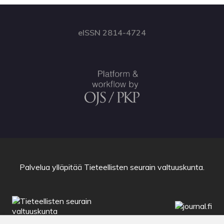
eISSN 2814-4724
Palvelua ylläpitää
Tieteellisten seurain valtuuskunta
.