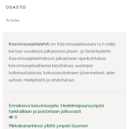
OSASTO
Articles
Kasvinsuojelulehti
on Kasvinsuojeluseura ry:n neljä
kertaa vuodessa julkaisema jäsen- ja tiedotuslehti.
Kasvinsuojelulehdessä julkaistaan ajankohtaisia
kasvinsuojeluaiheisia kirjoituksia, uusimpia
tutkimustuloksia, kokousesitelmien lyhennelmiä, alan
uutisia, mielipiteitä ja ehdotuksia.
Ennakoiva kasvinsuojelu: Hedelmäpuunsyöpää
tarkkaillaan ja poistetaan jatkuvasti
8
Rikkakananhirssi yllätti ympäri Suomen