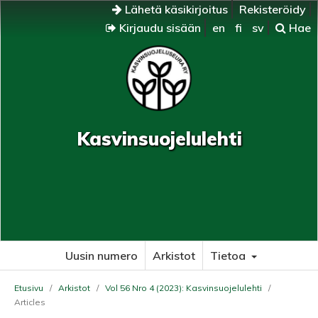
Lähetä käsikirjoitus
Rekisteröidy
Kirjaudu sisään
en
fi
sv
Hae
Kasvinsuojelulehti
Uusin numero
Arkistot
Tietoa
Etusivu
/
Arkistot
/
Vol 56 Nro 4 (2023): Kasvinsuojelulehti
/
Articles