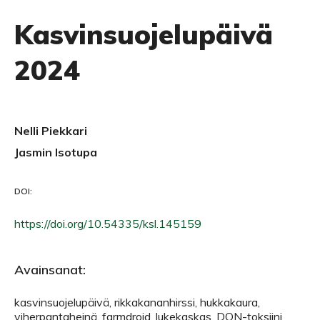
Kasvinsuojelupäivä
2024
Nelli Piekkari
Jasmin Isotupa
DOI:
https://doi.org/10.54335/ksl.145159
Avainsanat:
kasvinsuojelupäivä, rikkakananhirssi, hukkakaura,
viherpantaheinä, farmdroid, lukekaskas, DON-toksiini