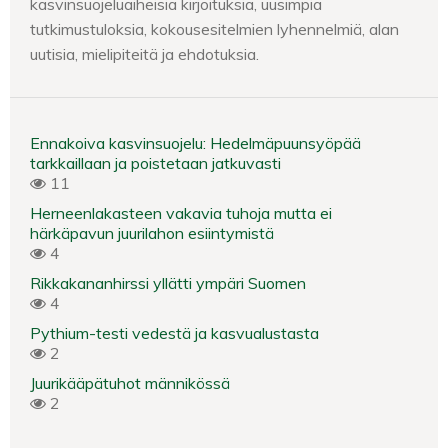
kasvinsuojeluaiheisia kirjoituksia, uusimpia
tutkimustuloksia, kokousesitelmien lyhennelmiä, alan
uutisia, mielipiteitä ja ehdotuksia.
Ennakoiva kasvinsuojelu: Hedelmäpuunsyöpää
tarkkaillaan ja poistetaan jatkuvasti
11
Herneenlakasteen vakavia tuhoja mutta ei
härkäpavun juurilahon esiintymistä
4
Rikkakananhirssi yllätti ympäri Suomen
4
Pythium-testi vedestä ja kasvualustasta
2
Juurikääpätuhot männikössä
2