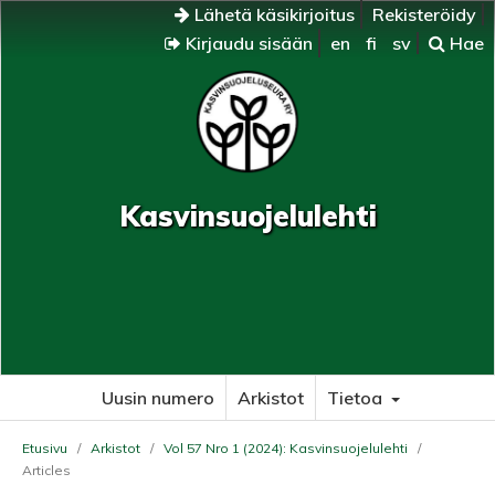
Lähetä käsikirjoitus
Rekisteröidy
Kirjaudu sisään
en
fi
sv
Hae
Kasvinsuojelulehti
Uusin numero
Arkistot
Tietoa
Etusivu
/
Arkistot
/
Vol 57 Nro 1 (2024): Kasvinsuojelulehti
/
Articles