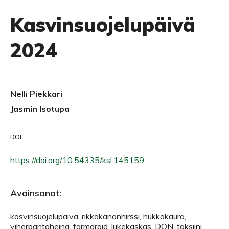
Kasvinsuojelupäivä
2024
Nelli Piekkari
Jasmin Isotupa
DOI:
https://doi.org/10.54335/ksl.145159
Avainsanat:
kasvinsuojelupäivä, rikkakananhirssi, hukkakaura,
viherpantaheinä, farmdroid, lukekaskas, DON-toksiini