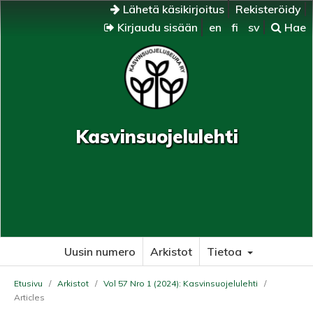
Lähetä käsikirjoitus
Rekisteröidy
Kirjaudu sisään
en
fi
sv
Hae
Kasvinsuojelulehti
Uusin numero
Arkistot
Tietoa
Etusivu
/
Arkistot
/
Vol 57 Nro 1 (2024): Kasvinsuojelulehti
/
Articles