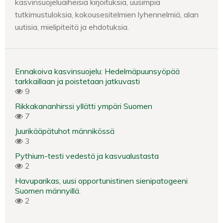
kasvinsuojeluaiheisia kirjoituksia, uusimpia
tutkimustuloksia, kokousesitelmien lyhennelmiä, alan
uutisia, mielipiteitä ja ehdotuksia.
Ennakoiva kasvinsuojelu: Hedelmäpuunsyöpää
tarkkaillaan ja poistetaan jatkuvasti
9
Rikkakananhirssi yllätti ympäri Suomen
7
Juurikääpätuhot männikössä
3
Pythium-testi vedestä ja kasvualustasta
2
Havuparikas, uusi opportunistinen sienipatogeeni
Suomen männyillä.
2