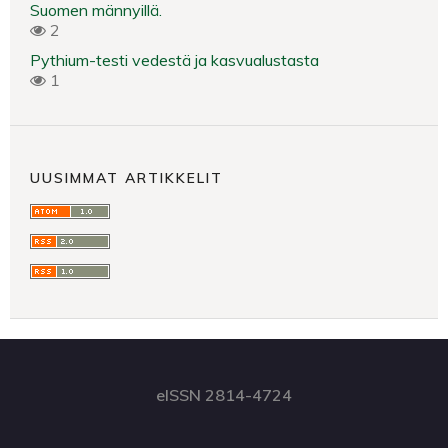
Suomen männyillä.
2
Pythium-testi vedestä ja kasvualustasta
1
UUSIMMAT ARTIKKELIT
eISSN 2814-4724