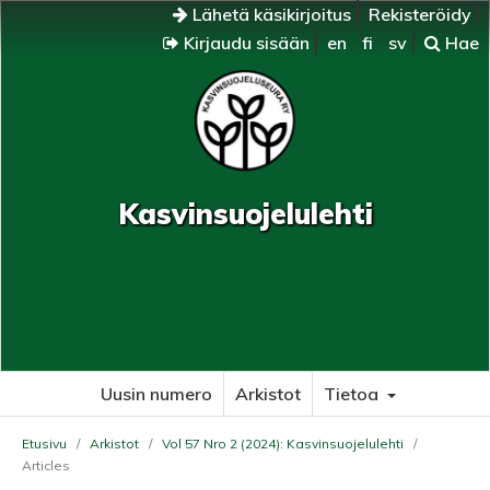
Lähetä käsikirjoitus
Rekisteröidy
Kirjaudu sisään
en
fi
sv
Hae
Kasvinsuojelulehti
Uusin numero
Arkistot
Tietoa
Etusivu
/
Arkistot
/
Vol 57 Nro 2 (2024): Kasvinsuojelulehti
/
Articles