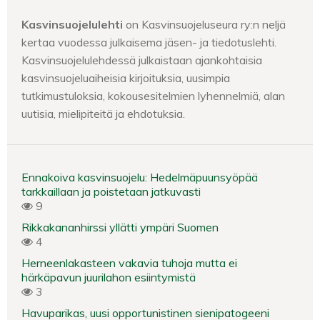
Kasvinsuojelulehti
on Kasvinsuojeluseura ry:n neljä
kertaa vuodessa julkaisema jäsen- ja tiedotuslehti.
Kasvinsuojelulehdessä julkaistaan ajankohtaisia
kasvinsuojeluaiheisia kirjoituksia, uusimpia
tutkimustuloksia, kokousesitelmien lyhennelmiä, alan
uutisia, mielipiteitä ja ehdotuksia.
Ennakoiva kasvinsuojelu: Hedelmäpuunsyöpää
tarkkaillaan ja poistetaan jatkuvasti
9
Rikkakananhirssi yllätti ympäri Suomen
4
Herneenlakasteen vakavia tuhoja mutta ei
härkäpavun juurilahon esiintymistä
3
Havuparikas, uusi opportunistinen sienipatogeeni