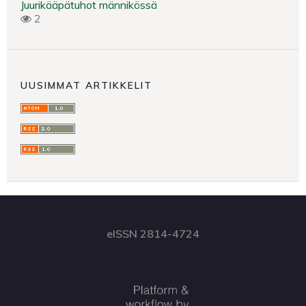
Juurikääpätuhot männikössä
2
UUSIMMAT ARTIKKELIT
eISSN 2814-4724