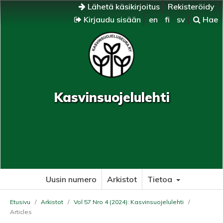
Lähetä käsikirjoitus
Rekisteröidy
Kirjaudu sisään
en
fi
sv
Hae
Kasvinsuojelulehti
Uusin numero
Arkistot
Tietoa
Etusivu
/
Arkistot
/
Vol 57 Nro 4 (2024): Kasvinsuojelulehti
/
Articles