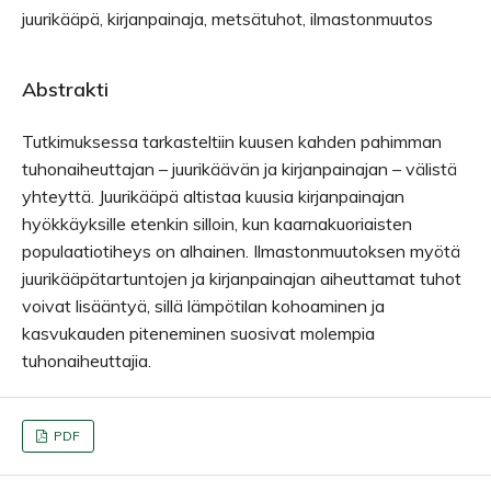
juurikääpä, kirjanpainaja, metsätuhot, ilmastonmuutos
Abstrakti
Tutkimuksessa tarkasteltiin kuusen kahden pahimman
tuhonaiheuttajan – juurikäävän ja kirjanpainajan – välistä
yhteyttä. Juurikääpä altistaa kuusia kirjanpainajan
hyökkäyksille etenkin silloin, kun kaarnakuoriaisten
populaatiotiheys on alhainen. Ilmastonmuutoksen myötä
juurikääpätartuntojen ja kirjanpainajan aiheuttamat tuhot
voivat lisääntyä, sillä lämpötilan kohoaminen ja
kasvukauden piteneminen suosivat molempia
tuhonaiheuttajia.
PDF