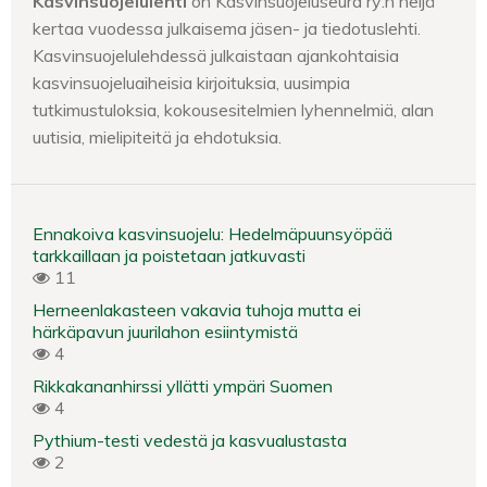
Kasvinsuojelulehti
on Kasvinsuojeluseura ry:n neljä
kertaa vuodessa julkaisema jäsen- ja tiedotuslehti.
Kasvinsuojelulehdessä julkaistaan ajankohtaisia
kasvinsuojeluaiheisia kirjoituksia, uusimpia
tutkimustuloksia, kokousesitelmien lyhennelmiä, alan
uutisia, mielipiteitä ja ehdotuksia.
Ennakoiva kasvinsuojelu: Hedelmäpuunsyöpää
tarkkaillaan ja poistetaan jatkuvasti
11
Herneenlakasteen vakavia tuhoja mutta ei
härkäpavun juurilahon esiintymistä
4
Rikkakananhirssi yllätti ympäri Suomen
4
Pythium-testi vedestä ja kasvualustasta
2