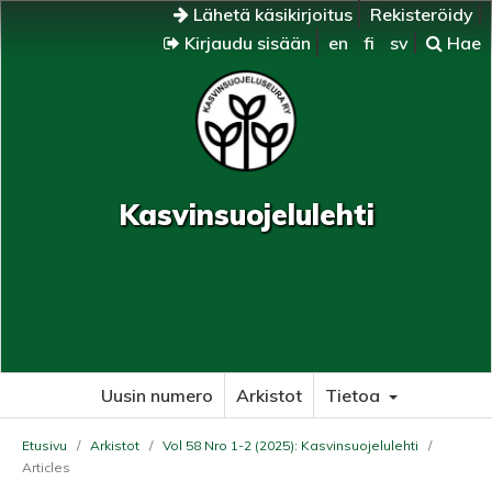
Lähetä käsikirjoitus
Rekisteröidy
Kirjaudu sisään
en
fi
sv
Hae
Kasvinsuojelulehti
Uusin numero
Arkistot
Tietoa
Etusivu
/
Arkistot
/
Vol 58 Nro 1-2 (2025): Kasvinsuojelulehti
/
Articles