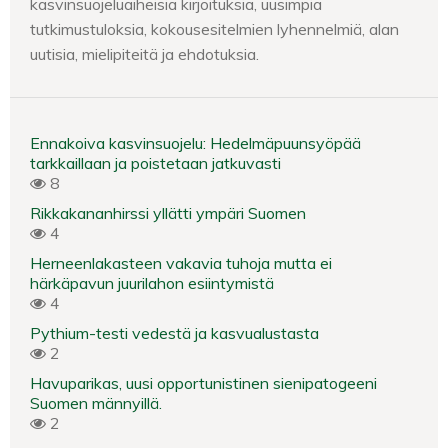
kasvinsuojeluaiheisia kirjoituksia, uusimpia
tutkimustuloksia, kokousesitelmien lyhennelmiä, alan
uutisia, mielipiteitä ja ehdotuksia.
Ennakoiva kasvinsuojelu: Hedelmäpuunsyöpää
tarkkaillaan ja poistetaan jatkuvasti
8
Rikkakananhirssi yllätti ympäri Suomen
4
Herneenlakasteen vakavia tuhoja mutta ei
härkäpavun juurilahon esiintymistä
4
Pythium-testi vedestä ja kasvualustasta
2
Havuparikas, uusi opportunistinen sienipatogeeni
Suomen männyillä.
2