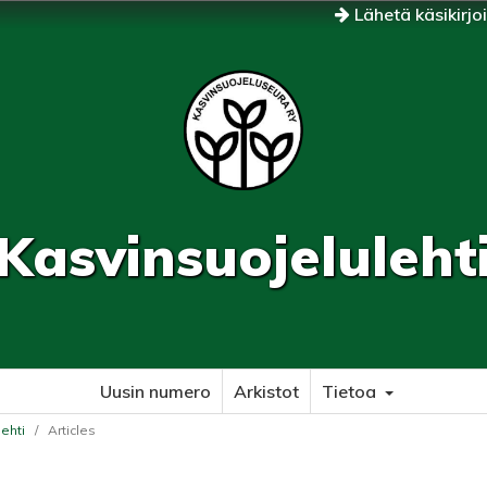
Lähetä käsikirjo
Kasvinsuojeluleht
Uusin numero
Arkistot
Tietoa
lehti
/
Articles