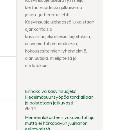
Kasvinsuojeluseura ry:n neljä
kertaa vuodessa julkaisema
jäsen- ja tiedotuslehti.
Kasvinsuojelulehdessä julkaistaan
ajankohtaisia
kasvinsuojeluaiheisia kirjoituksia,
uusimpia tutkimustuloksia,
kokousesitelmien lyhennelmiä,
alan uutisia, mielipiteitä ja
ehdotuksia.
Ennakoiva kasvinsuojelu:
Hedelmäpuunsyöpää tarkkaillaan
ja poistetaan jatkuvasti
11
Herneenlakasteen vakavia tuhoja
mutta ei härkäpavun juurilahon
esiintymistä