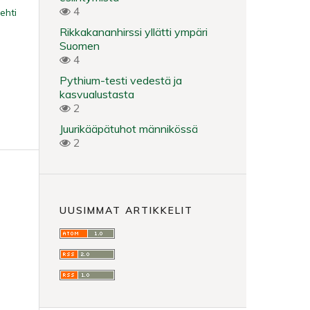
4
ehti
Rikkakananhirssi yllätti ympäri
Suomen
4
Pythium-testi vedestä ja
kasvualustasta
2
Juurikääpätuhot männikössä
2
UUSIMMAT ARTIKKELIT