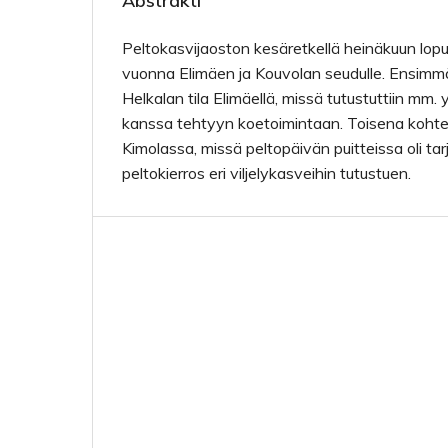
Abstrakti
Peltokasvijaoston kesäretkellä heinäkuun lop
vuonna Elimäen ja Kouvolan seudulle. Ensimm
Helkalan tila Elimäellä, missä tutustuttiin mm
kanssa tehtyyn koetoimintaan. Toisena kohtee
Kimolassa, missä peltopäivän puitteissa oli tar
peltokierros eri viljelykasveihin tutustuen.