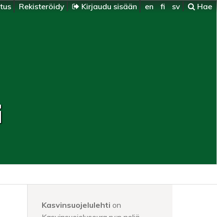
itus
Rekisteröidy
Kirjaudu sisään
en
fi
sv
Hae
i
Kasvinsuojelulehti
on