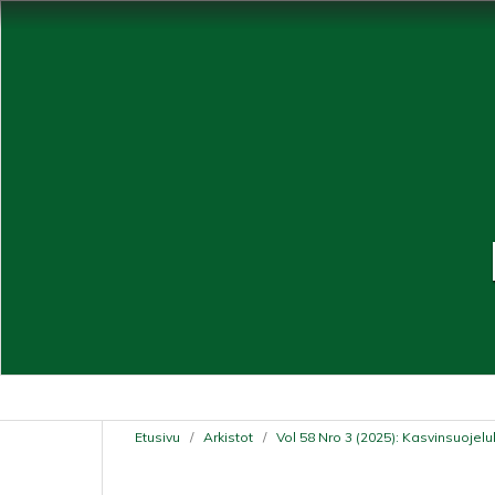
Etusivu
/
Arkistot
/
Vol 58 Nro 3 (2025): Kasvinsuojelu