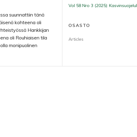
Vol 58 Nro 3 (2025): Kasvinsuojelul
ussa suunnattiin tänä
äisenä kohteena oli
OSASTO
. yhteistyössä Hankkijan
na oli Rouhiaisen tila
Articles
jolla monipuolinen