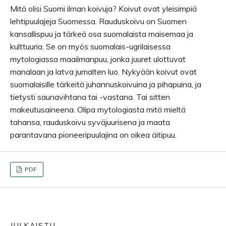
Mitä olisi Suomi ilman koivuja? Koivut ovat yleisimpiä
lehtipuulajeja Suomessa. Rauduskoivu on Suomen
kansallispuu ja tärkeä osa suomalaista maisemaa ja
kulttuuria. Se on myös suomalais-ugrilaisessa
mytologiassa maailmanpuu, jonka juuret ulottuvat
manalaan ja latva jumalten luo. Nykyään koivut ovat
suomalaisille tärkeitä juhannuskoivuina ja pihapuina, ja
tietysti saunavihtana tai -vastana. Tai sitten
makeutusaineena. Olipa mytologiasta mitä mieltä
tahansa, rauduskoivu syväjuurisena ja maata
parantavana pioneeripuulajina on oikea äitipuu.
PDF
JULKAISTU