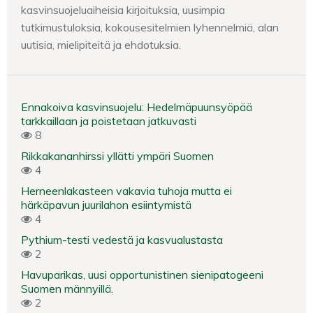
kasvinsuojeluaiheisia kirjoituksia, uusimpia
tutkimustuloksia, kokousesitelmien lyhennelmiä, alan
uutisia, mielipiteitä ja ehdotuksia.
Ennakoiva kasvinsuojelu: Hedelmäpuunsyöpää
tarkkaillaan ja poistetaan jatkuvasti
8
Rikkakananhirssi yllätti ympäri Suomen
4
Herneenlakasteen vakavia tuhoja mutta ei
härkäpavun juurilahon esiintymistä
4
Pythium-testi vedestä ja kasvualustasta
2
Havuparikas, uusi opportunistinen sienipatogeeni
Suomen männyillä.
2