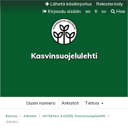
Lähetä käsikirjoitus
Rekisteröidy
Kirjaudu sisään
en
fi
sv
Hae
Kasvinsuojelulehti
Uusin numero
Arkistot
Tietoa
Etusivu
/
Arkistot
/
Vol 58 Nro 4 (2025): Kasvinsuojelulehti
/
Articles