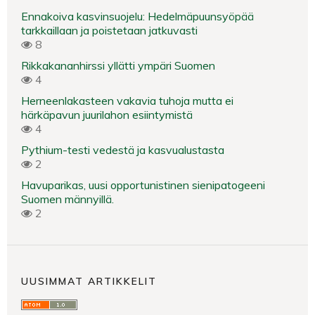
Ennakoiva kasvinsuojelu: Hedelmäpuunsyöpää
tarkkaillaan ja poistetaan jatkuvasti
8
Rikkakananhirssi yllätti ympäri Suomen
4
Herneenlakasteen vakavia tuhoja mutta ei
härkäpavun juurilahon esiintymistä
4
Pythium-testi vedestä ja kasvualustasta
2
Havuparikas, uusi opportunistinen sienipatogeeni
Suomen männyillä.
2
UUSIMMAT ARTIKKELIT