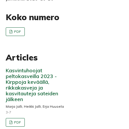
Koko numero
PDF
Articles
Kasvintuhoojat
peltokasveilla 2023 -
Kirppoja keväällä,
rikkakasveja ja
kasvitauteja sateiden
jälkeen
Marja Jalli, Heikki Jalli, Erja Huusela
3-7
PDF