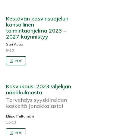
Kestävän kasvinsuojelun
kansallinen
toimintaohjelma 2023 –
2027 käynnistyy
Sari Autio
8-10
PDF
Kasvukausi 2023 viljelijän
näkökulmasta
Tervehdys syyskiireiden
keskeltä Janakkalasta!
Eliisa Peltomäki
11-13
PDF