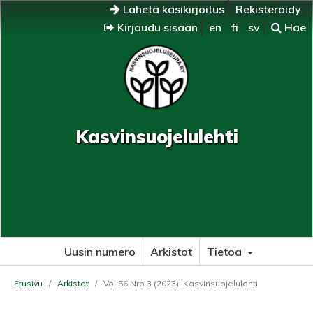
Lähetä käsikirjoitus
Rekisteröidy
Kirjaudu sisään
en
fi
sv
Hae
Kasvinsuojelulehti
Uusin numero
Arkistot
Tietoa
Etusivu
/
Arkistot
/
Vol 56 Nro 3 (2023): Kasvinsuojelulehti