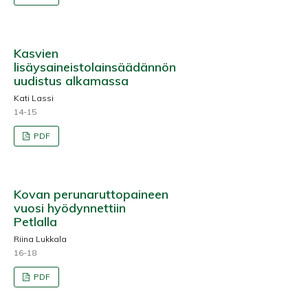
Kasvien
lisäysaineistolainsäädännön
uudistus alkamassa
Kati Lassi
14-15
PDF
Kovan perunaruttopaineen
vuosi hyödynnettiin
Petlalla
Riina Lukkala
16-18
PDF