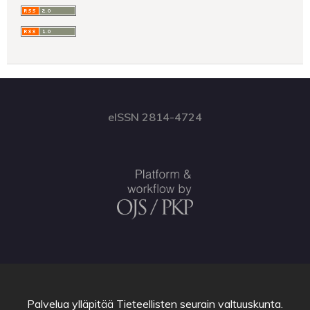
eISSN 2814-4724
Palvelua ylläpitää
Tieteellisten seurain valtuuskunta
.