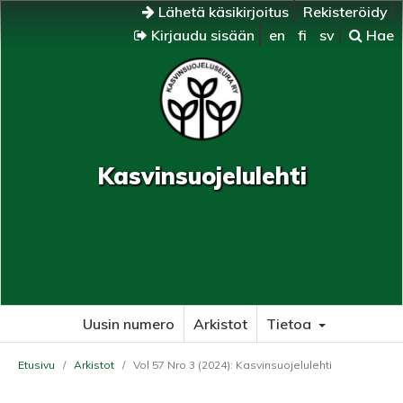
Lähetä käsikirjoitus
Rekisteröidy
Kirjaudu sisään
en
fi
sv
Hae
Kasvinsuojelulehti
Uusin numero
Arkistot
Tietoa
Etusivu
/
Arkistot
/
Vol 57 Nro 3 (2024): Kasvinsuojelulehti