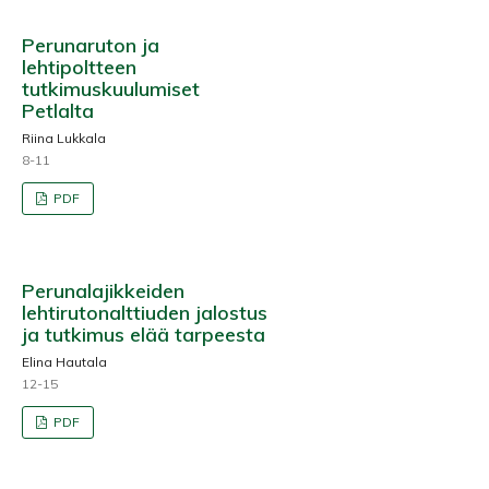
Perunaruton ja
lehtipoltteen
tutkimuskuulumiset
Petlalta
Riina Lukkala
8-11
PDF
Perunalajikkeiden
lehtirutonalttiuden jalostus
ja tutkimus elää tarpeesta
Elina Hautala
12-15
PDF