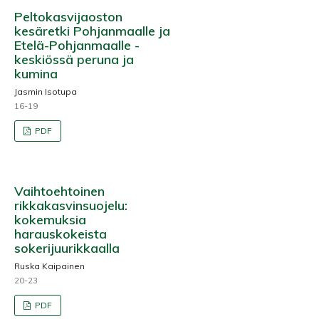
Peltokasvijaoston
kesäretki Pohjanmaalle ja
Etelä-Pohjanmaalle -
keskiössä peruna ja
kumina
Jasmin Isotupa
16-19
PDF
Vaihtoehtoinen
rikkakasvinsuojelu:
kokemuksia
harauskokeista
sokerijuurikkaalla
Ruska Kaipainen
20-23
PDF