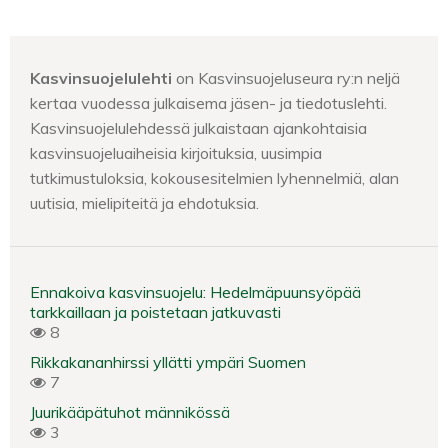
Kasvinsuojelulehti
on Kasvinsuojeluseura ry:n neljä
kertaa vuodessa julkaisema jäsen- ja tiedotuslehti.
Kasvinsuojelulehdessä julkaistaan ajankohtaisia
kasvinsuojeluaiheisia kirjoituksia, uusimpia
tutkimustuloksia, kokousesitelmien lyhennelmiä, alan
uutisia, mielipiteitä ja ehdotuksia.
Ennakoiva kasvinsuojelu: Hedelmäpuunsyöpää
tarkkaillaan ja poistetaan jatkuvasti
8
Rikkakananhirssi yllätti ympäri Suomen
7
Juurikääpätuhot männikössä
3