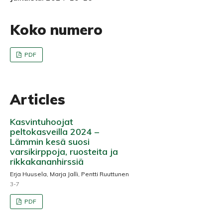
Koko numero
PDF
Articles
Kasvintuhoojat
peltokasveilla 2024 –
Lämmin kesä suosi
varsikirppoja, ruosteita ja
rikkakananhirssiä
Erja Huusela, Marja Jalli, Pentti Ruuttunen
3-7
PDF