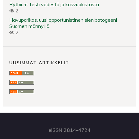
Pythium-testi vedestä ja kasvualustasta
2
Havuparikas, uusi opportunistinen sienipatogeeni
Suomen männyillä.
2
UUSIMMAT ARTIKKELIT
eISSN 2814-4724