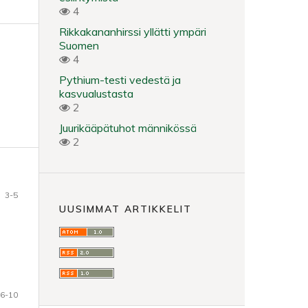
4
Rikkakananhirssi yllätti ympäri
Suomen
4
Pythium-testi vedestä ja
kasvualustasta
2
Juurikääpätuhot männikössä
2
3-5
UUSIMMAT ARTIKKELIT
6-10