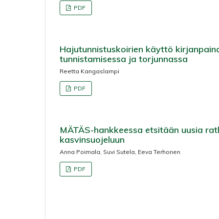
PDF
Hajutunnistuskoirien käyttö kirjanpain
tunnistamisessa ja torjunnassa
Reetta Kangaslampi
PDF
MÄTÄS-hankkeessa etsitään uusia rat
kasvinsuojeluun
Anna Poimala, Suvi Sutela, Eeva Terhonen
PDF