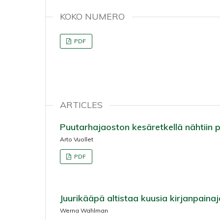
KOKO NUMERO
PDF
ARTICLES
Puutarhajaoston kesäretkellä nähtiin pa
Arto Vuollet
PDF
Juurikääpä altistaa kuusia kirjanpainaj
Werna Wahlman