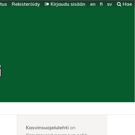
itus
Rekisteröidy
Kirjaudu sisään
en
fi
sv
Hae
i
Kasvinsuojelulehti
on