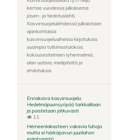
Kasvinsuojeluseura ry:n neljä
kertaa vuodessa julkaisema
jäsen- ja tiedotuslehti.
Kasvinsuojelulehdessä julkaistaan
ajankohtaisia
kasvinsuojeluaiheisia kirjoituksia,
uusimpia tutkimustuloksia,
kokousesitelmien lyhennelmiä,
alan uutisia, mielipiteitä ja
ehdotuksia.
Ennakoiva kasvinsuojelu:
Hedelmäpuunsyöpää tarkkaillaan
ja poistetaan jatkuvasti
11
Herneenlakasteen vakavia tuhoja
mutta ei härkäpavun juurilahon
esiintymistä