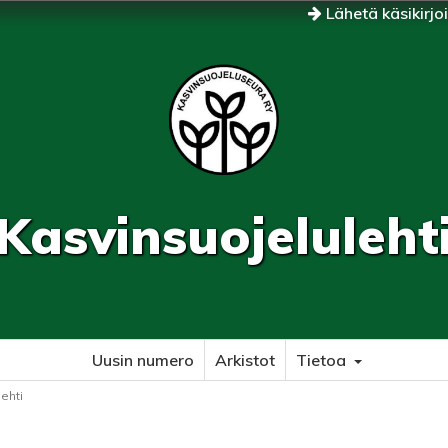
Lähetä käsikirjo
Kasvinsuojeluleht
Uusin numero
Arkistot
Tietoa
lehti