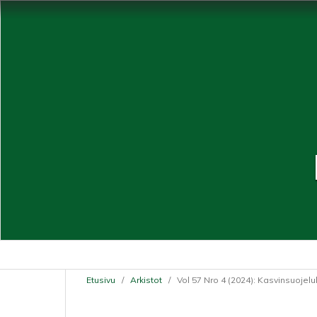
Etusivu
/
Arkistot
/
Vol 57 Nro 4 (2024): Kasvinsuojelu