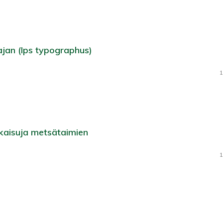
ajan (Ips typographus)
1
kaisuja metsätaimien
1