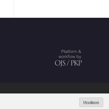
uskunta
.
Hyväksyn