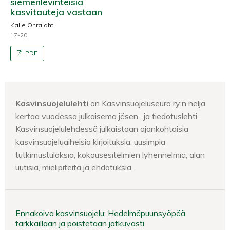
siemenlevinteisiä
kasvitauteja vastaan
Kalle Ohralahti
17-20
PDF
Kasvinsuojelulehti
on Kasvinsuojeluseura ry:n neljä
kertaa vuodessa julkaisema jäsen- ja tiedotuslehti.
Kasvinsuojelulehdessä julkaistaan ajankohtaisia
kasvinsuojeluaiheisia kirjoituksia, uusimpia
tutkimustuloksia, kokousesitelmien lyhennelmiä, alan
uutisia, mielipiteitä ja ehdotuksia.
Ennakoiva kasvinsuojelu: Hedelmäpuunsyöpää
tarkkaillaan ja poistetaan jatkuvasti