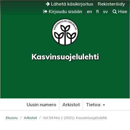
Lähetä käsikirjoitus
Rekisteröidy
Kirjaudu sisään
en
fi
sv
Hae
Kasvinsuojelulehti
Uusin numero
Arkistot
Tietoa
Etusivu
/
Arkistot
/
Vol 54 Nro 1 (2021): Kasvinsuojelulehti