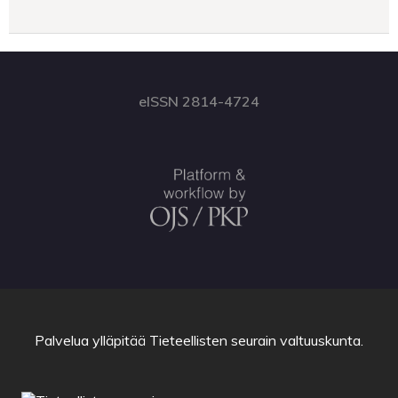
eISSN 2814-4724
Palvelua ylläpitää
Tieteellisten seurain valtuuskunta
.