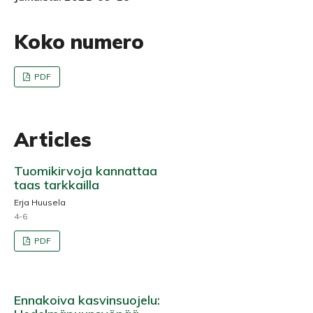
Koko numero
PDF
Articles
Tuomikirvoja kannattaa
taas tarkkailla
Erja Huusela
4-6
PDF
Ennakoiva kasvinsuojelu: