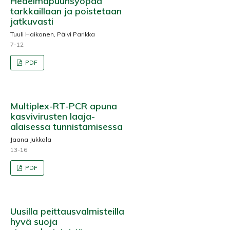
Hedelmäpuunsyöpää
tarkkaillaan ja poistetaan
jatkuvasti
Tuuli Haikonen, Päivi Parikka
7-12
PDF
Multiplex-RT-PCR apuna
kasvivirusten laaja-
alaisessa tunnistamisessa
Jaana Jukkala
13-16
PDF
Uusilla peittausvalmisteilla
hyvä suoja