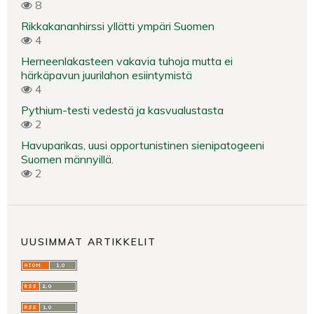
8
Rikkakananhirssi yllätti ympäri Suomen
4
Herneenlakasteen vakavia tuhoja mutta ei
härkäpavun juurilahon esiintymistä
4
Pythium-testi vedestä ja kasvualustasta
2
Havuparikas, uusi opportunistinen sienipatogeeni
Suomen männyillä.
2
UUSIMMAT ARTIKKELIT