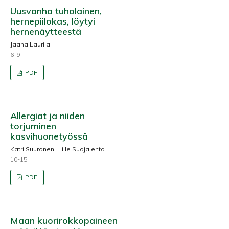
Uusvanha tuholainen,
hernepiilokas, löytyi
hernenäytteestä
Jaana Laurila
6-9
PDF
Allergiat ja niiden
torjuminen
kasvihuonetyössä
Katri Suuronen, Hille Suojalehto
10-15
PDF
Maan kuorirokkopaineen