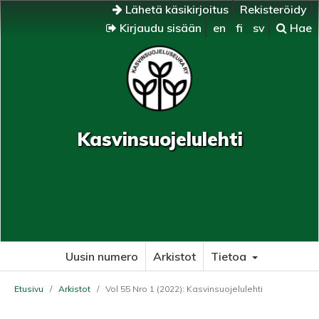
Lähetä käsikirjoitus
Rekisteröidy
Kirjaudu sisään
en
fi
sv
Hae
Kasvinsuojelulehti
Uusin numero
Arkistot
Tietoa
Etusivu
/
Arkistot
/
Vol 55 Nro 1 (2022): Kasvinsuojelulehti