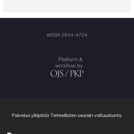
eISSN 2814-4724
Palvelua ylläpitää
Tieteellisten seurain valtuuskunta
.