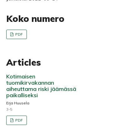
Koko numero
PDF
Articles
Kotimaisen
tuomikirvakannan
aiheuttama riski jäämässä
paikalliseksi
Erja Huusela
3-5
PDF