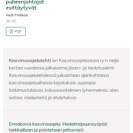
puheenjohtajat
esittäytyvät
Nelli Piekkari
30-32
PDF
Kasvinsuojelulehti
on Kasvinsuojeluseura ry:n neljä
kertaa vuodessa julkaisema jäsen- ja tiedotuslehti.
Kasvinsuojelulehdessä julkaistaan ajankohtaisia
kasvinsuojeluaiheisia kirjoituksia, uusimpia
tutkimustuloksia, kokousesitelmien lyhennelmiä, alan
uutisia, mielipiteitä ja ehdotuksia.
Ennakoiva kasvinsuojelu: Hedelmäpuunsyöpää
tarkkaillaan ja poistetaan jatkuvasti