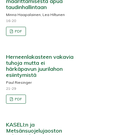
määrittämisestä apua
taudinhallintaan
Minna Haapalainen, Lea Hiltunen
16-20
PDF
Herneenlakasteen vakavia
tuhoja mutta ei
härkäpavun juurilahon
esiintymistä
Paul Riesinger
21-29
PDF
KASELI:n ja
Metsänsuojelujaoston