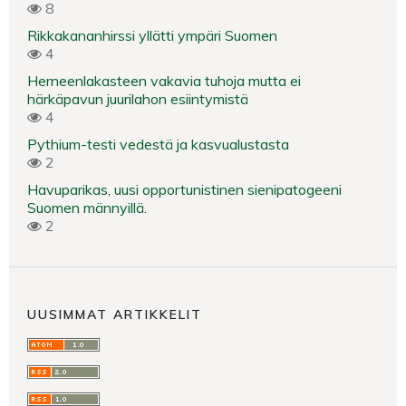
8
Rikkakananhirssi yllätti ympäri Suomen
4
Herneenlakasteen vakavia tuhoja mutta ei
härkäpavun juurilahon esiintymistä
4
Pythium-testi vedestä ja kasvualustasta
2
Havuparikas, uusi opportunistinen sienipatogeeni
Suomen männyillä.
2
UUSIMMAT ARTIKKELIT