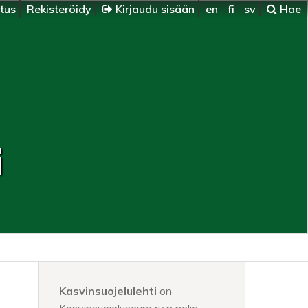
itus
Rekisteröidy
Kirjaudu sisään
en
fi
sv
Hae
i
Kasvinsuojelulehti
on