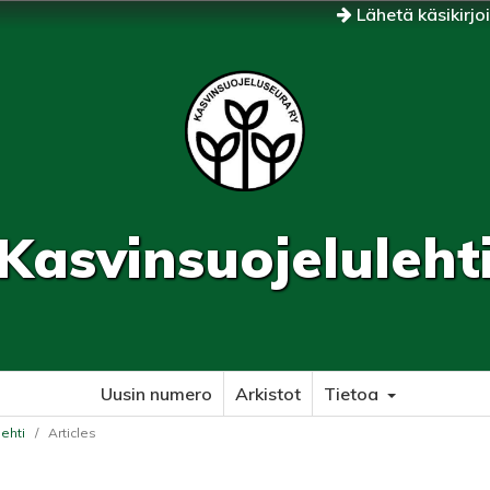
Lähetä käsikirjo
Kasvinsuojeluleht
Uusin numero
Arkistot
Tietoa
lehti
/
Articles