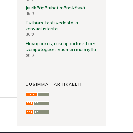
Juurikääpätuhot männikössä
3
Pythium-testi vedestä ja
kasvualustasta
2
Havuparikas, uusi opportunistinen
sienipatogeeni Suomen männyillä.
2
UUSIMMAT ARTIKKELIT