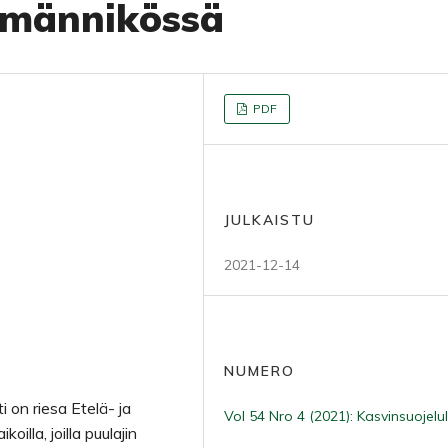
 männikössä
PDF
JULKAISTU
2021-12-14
NUMERO
 on riesa Etelä- ja
Vol 54 Nro 4 (2021): Kasvinsuojelul
illa, joilla puulajin