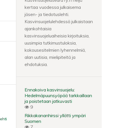
Kasvinsuojeluseura ry:n neljä
kertaa vuodessa julkaisema
jäsen- ja tiedotuslehti.
Kasvinsuojelulehdessä julkaistaan
ajankohtaisia
kasvinsuojeluaiheisia kirjoituksia,
uusimpia tutkimustuloksia,
kokousesitelmien lyhennelmiä,
alan uutisia, mielipiteitä ja
ehdotuksia.
Ennakoiva kasvinsuojelu:
Hedelmäpuunsyöpää tarkkaillaan
ja poistetaan jatkuvasti
9
Rikkakananhirssi yllätti ympäri
ehti
Suomen
7