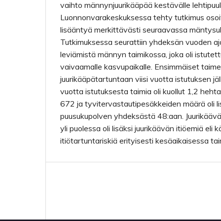
vaihto männynjuurikääpää kestävälle lehtipuull
Luonnonvarakeskuksessa tehty tutkimus osoitt
lisääntyä merkittävästi seuraavassa mäntysu
Tutkimuksessa seurattiin yhdeksän vuoden aj
leviämistä männyn taimikossa, joka oli istutet
vaivaamalle kasvupaikalle. Ensimmäiset taimet
juurikääpätartuntaan viisi vuotta istutuksen j
vuotta istutuksesta taimia oli kuollut 1,2 hehta
672 ja tyvitervastautipesäkkeiden määrä oli l
puusukupolven yhdeksästä 48:aan. Juurikäävä
yli puolessa oli lisäksi juurikäävän itiöemiä eli 
itiötartuntariskiä erityisesti kesäaikaisessa 