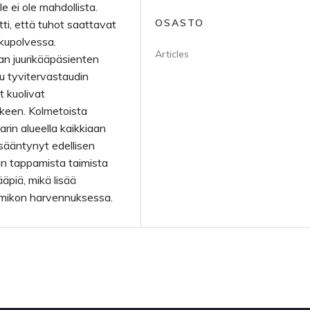
e ei ole mahdollista.
OSASTO
i, että tuhot saattavat
kupolvessa.
Articles
an juurikääpäsienten
tu tyvitervastaudin
 kuolivat
älkeen. Kolmetoista
arin alueella kaikkiaan
isääntynyt edellisen
n tappamista taimista
kääpiä, mikä lisää
taimikon harvennuksessa.