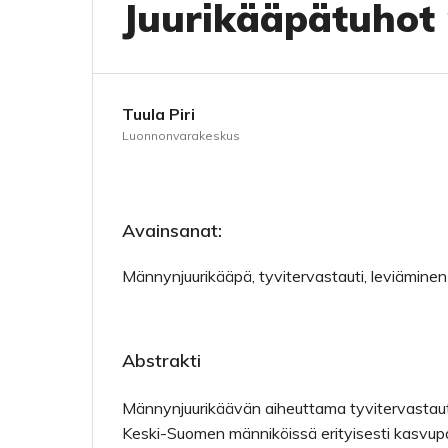
Juurikääpätuhot
Tuula Piri
Luonnonvarakeskus
Avainsanat:
Männynjuurikääpä, tyvitervastauti, leviäminen
Abstrakti
Männynjuurikäävän aiheuttama tyvitervastauti
Keski-Suomen männiköissä erityisesti kasvupaiko