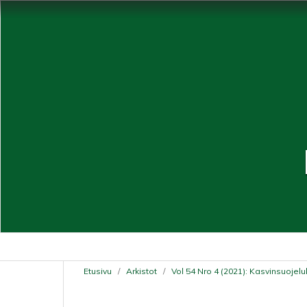
Etusivu
/
Arkistot
/
Vol 54 Nro 4 (2021): Kasvinsuojelu