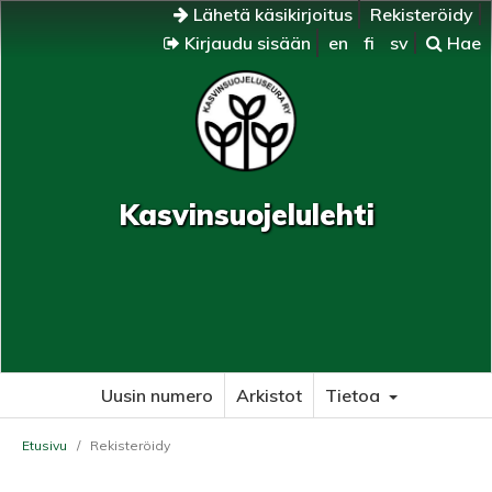
Lähetä käsikirjoitus
Rekisteröidy
Kirjaudu sisään
en
fi
sv
Hae
Kasvinsuojelulehti
Uusin numero
Arkistot
Tietoa
Etusivu
/
Rekisteröidy