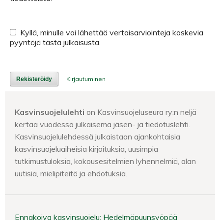
Kyllä, minulle voi lähettää vertaisarviointeja koskevia
pyyntöjä tästä julkaisusta.
Kirjautuminen
Rekisteröidy
Kasvinsuojelulehti
on Kasvinsuojeluseura ry:n neljä
kertaa vuodessa julkaisema jäsen- ja tiedotuslehti.
Kasvinsuojelulehdessä julkaistaan ajankohtaisia
kasvinsuojeluaiheisia kirjoituksia, uusimpia
tutkimustuloksia, kokousesitelmien lyhennelmiä, alan
uutisia, mielipiteitä ja ehdotuksia.
Ennakoiva kasvinsuojelu: Hedelmäpuunsyöpää