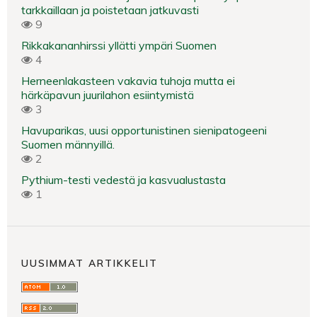
tarkkaillaan ja poistetaan jatkuvasti
9
Rikkakananhirssi yllätti ympäri Suomen
4
Herneenlakasteen vakavia tuhoja mutta ei
härkäpavun juurilahon esiintymistä
3
Havuparikas, uusi opportunistinen sienipatogeeni
Suomen männyillä.
2
Pythium-testi vedestä ja kasvualustasta
1
UUSIMMAT ARTIKKELIT