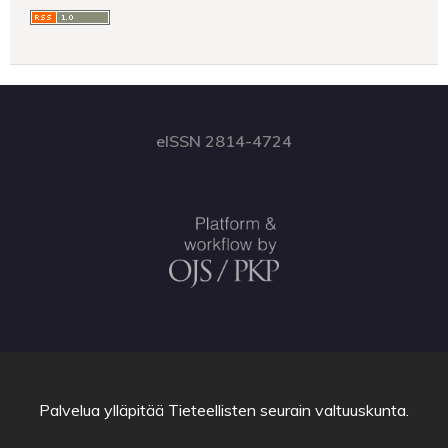
eISSN 2814-4724
Palvelua ylläpitää
Tieteellisten seurain valtuuskunta
.