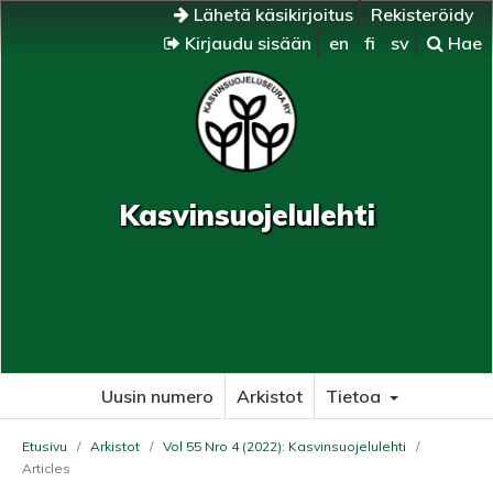
Lähetä käsikirjoitus
Rekisteröidy
Kirjaudu sisään
en
fi
sv
Hae
Kasvinsuojelulehti
Uusin numero
Arkistot
Tietoa
Etusivu
/
Arkistot
/
Vol 55 Nro 4 (2022): Kasvinsuojelulehti
/
Articles