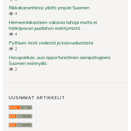
Rikkakananhirssi yllätti ympäri Suomen
4
Herneenlakasteen vakavia tuhoja mutta ei
härkäpavun juurilahon esiintymistä
4
Pythium-testi vedestä ja kasvualustasta
2
Havuparikas, uusi opportunistinen sienipatogeeni
Suomen männyillä.
2
UUSIMMAT ARTIKKELIT