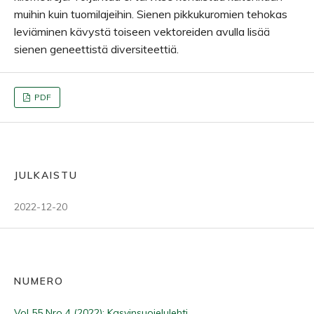
muihin kuin tuomilajeihin. Sienen pikkukuromien tehokas
leviäminen kävystä toiseen vektoreiden avulla lisää
sienen geneettistä diversiteettiä.
PDF
JULKAISTU
2022-12-20
NUMERO
Vol 55 Nro 4 (2022): Kasvinsuojelulehti