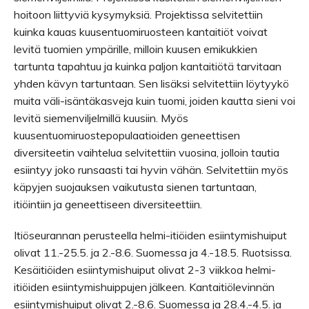
hoitoon liittyviä kysymyksiä. Projektissa selvitettiin
kuinka kauas kuusentuomiruosteen kantaitiöt voivat
levitä tuomien ympärille, milloin kuusen emikukkien
tartunta tapahtuu ja kuinka paljon kantaitiötä tarvitaan
yhden kävyn tartuntaan. Sen lisäksi selvitettiin löytyykö
muita väli-isäntäkasveja kuin tuomi, joiden kautta sieni voi
levitä siemenviljelmillä kuusiin. Myös
kuusentuomiruostepopulaatioiden geneettisen
diversiteetin vaihtelua selvitettiin vuosina, jolloin tautia
esiintyy joko runsaasti tai hyvin vähän. Selvitettiin myös
käpyjen suojauksen vaikutusta sienen tartuntaan,
itiöintiin ja geneettiseen diversiteettiin.
Itiöseurannan perusteella helmi-itiöiden esiintymishuiput
olivat 11.-25.5. ja 2.-8.6. Suomessa ja 4.-18.5. Ruotsissa.
Kesäitiöiden esiintymishuiput olivat 2-3 viikkoa helmi-
itiöiden esiintymishuippujen jälkeen. Kantaitiölevinnän
esiintymishuiput olivat 2.-8.6. Suomessa ja 28.4.-4.5. ja