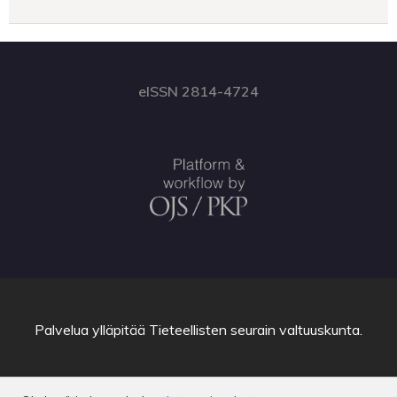
eISSN 2814-4724
Palvelua ylläpitää
Tieteellisten seurain valtuuskunta
.