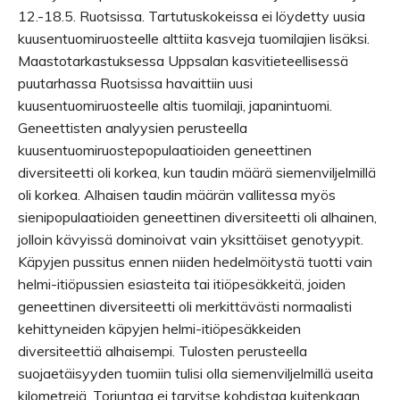
12.-18.5. Ruotsissa. Tartutuskokeissa ei löydetty uusia
kuusentuomiruosteelle alttiita kasveja tuomilajien lisäksi.
Maastotarkastuksessa Uppsalan kasvitieteellisessä
puutarhassa Ruotsissa havaittiin uusi
kuusentuomiruosteelle altis tuomilaji, japanintuomi.
Geneettisten analyysien perusteella
kuusentuomiruostepopulaatioiden geneettinen
diversiteetti oli korkea, kun taudin määrä siemenviljelmillä
oli korkea. Alhaisen taudin määrän vallitessa myös
sienipopulaatioiden geneettinen diversiteetti oli alhainen,
jolloin kävyissä dominoivat vain yksittäiset genotyypit.
Käpyjen pussitus ennen niiden hedelmöitystä tuotti vain
helmi-itiöpussien esiasteita tai itiöpesäkkeitä, joiden
geneettinen diversiteetti oli merkittävästi normaalisti
kehittyneiden käpyjen helmi-itiöpesäkkeiden
diversiteettiä alhaisempi. Tulosten perusteella
suojaetäisyyden tuomiin tulisi olla siemenviljelmillä useita
kilometrejä. Torjuntaa ei tarvitse kohdistaa kuitenkaan