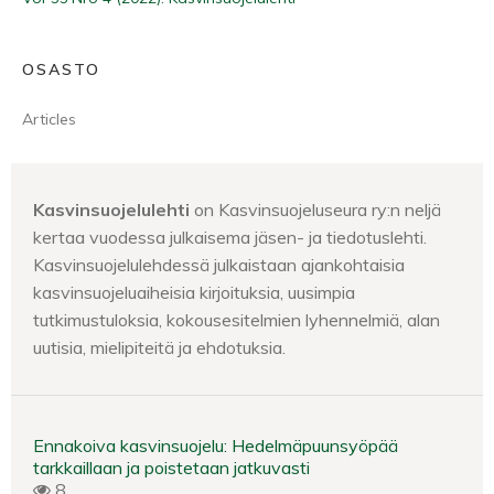
OSASTO
Articles
Kasvinsuojelulehti
on Kasvinsuojeluseura ry:n neljä
kertaa vuodessa julkaisema jäsen- ja tiedotuslehti.
Kasvinsuojelulehdessä julkaistaan ajankohtaisia
kasvinsuojeluaiheisia kirjoituksia, uusimpia
tutkimustuloksia, kokousesitelmien lyhennelmiä, alan
uutisia, mielipiteitä ja ehdotuksia.
Ennakoiva kasvinsuojelu: Hedelmäpuunsyöpää
tarkkaillaan ja poistetaan jatkuvasti
8