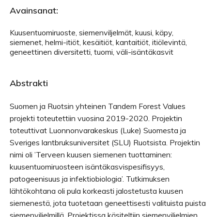
Avainsanat:
Kuusentuomiruoste, siemenviljelmät, kuusi, käpy,
siemenet, helmi-itiöt, kesäitiöt, kantaitiöt, itiölevintä,
geneettinen diversitetti, tuomi, väli-isäntäkasvit
Abstrakti
Suomen ja Ruotsin yhteinen Tandem Forest Values
projekti toteutettiin vuosina 2019-2020. Projektin
toteuttivat Luonnonvarakeskus (Luke) Suomesta ja
Sveriges lantbruksuniversitet (SLU) Ruotsista. Projektin
nimi oli ’Terveen kuusen siemenen tuottaminen:
kuusentuomiruosteen isäntäkasvispesifisyys,
patogeenisuus ja infektiobiologia’. Tutkimuksen
lähtökohtana oli pula korkeasti jalostetusta kuusen
siemenestä, jota tuotetaan geneettisesti valituista puista
siemenviljelmillä. Projektissa käsiteltiin siemenviljelmien